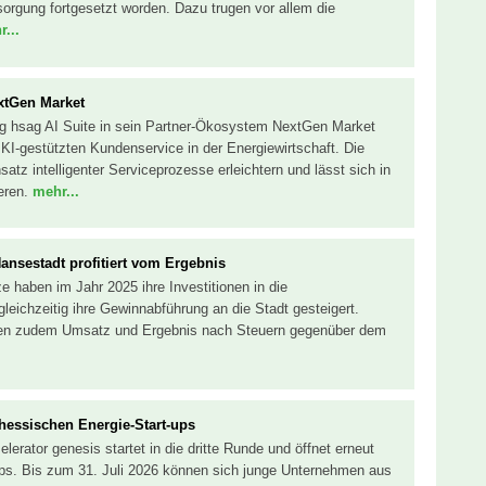
rsorgung fortgesetzt worden. Dazu trugen vor allem die
...
extGen Market
ng hsag AI Suite in sein Partner-Ökosystem NextGen Market
 KI-gestützten Kundenservice in der Energiewirtschaft. Die
satz intelligenter Serviceprozesse erleichtern und lässt sich in
ieren.
mehr...
ansestadt profitiert vom Ergebnis
 haben im Jahr 2025 ihre Investitionen in die
 gleichzeitig ihre Gewinnabführung an die Stadt gesteigert.
en zudem Umsatz und Ergebnis nach Steuern gegenüber dem
 hessischen Energie-Start-ups
erator genesis startet in die dritte Runde und öffnet erneut
ps. Bis zum 31. Juli 2026 können sich junge Unternehmen aus