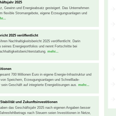
häftsjahr 2025
tz, Gewinn und Energieabsatz gesteigert. Das Unternehmen
, um flexible Stromangebote, eigene Erzeugungsanlagen und
r...
icht 2025 veröffentlicht
hren Nachhaltigkeitsbericht 2025 veröffentlicht. Darin
eines Energieportfolios und nennt Fortschritte bei
hhaltigkeitsberichterstattung.
mehr...
itionen
sgesamt 700 Millionen Euro in eigene Energie-Infrastruktur und
u von Speichern, Erzeugungsanlagen und Schnelllade-
er sein Geschäft auf integrierte Energielösungen aus.
mehr...
Stabilität und Zukunftsinvestitionen
haben das Geschäftsjahr 2025 nach eigenen Angaben besser
Jahresfehlbetrags nach Steuern seien Investitionen in Netze,