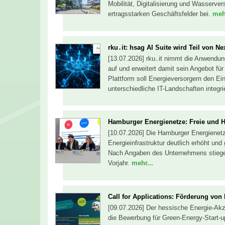
Mobilität, Digitalisierung und Wasserve
ertragsstarken Geschäftsfelder bei.
mehr
rku․it: hsag AI Suite wird Teil von N
[13.07.2026] rku․it nimmt die Anwendu
auf und erweitert damit sein Angebot für
Plattform soll Energieversorgern den Ein
unterschiedliche IT-Landschaften integr
Hamburger Energienetze: Freie und H
[10.07.2026] Die Hamburger Energienetze
Energieinfrastruktur deutlich erhöht und
Nach Angaben des Unternehmens stieg
Vorjahr.
mehr...
Call for Applications: Förderung von
[09.07.2026] Der hessische Energie-Akzel
die Bewerbung für Green-Energy-Start-u