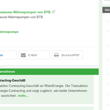
Akt
Flusswasser-Wärmepumpen von BTB.
sswasser-Wärmepumpen von BTB.
wärmepumpe
len
E-Mail
drucken/PDF
ternehmen
racting-Geschäft
eites Contracting-Geschäft an RheinEnergie. Die Transaktion
Energie-Contracting und zeigt zugleich, wie beide Unternehmen
u ausrichten.
mehr...