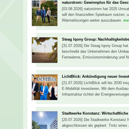
naturstrom: Gewinnplus für das Gesc
[03.08.2026] naturstrom hat 2025 Umsa
will den finanziellen Spielraum nutzen
Wärmelösungen weiter auszubauen.
meh
Steag Iqony Group: Nachhaltigkeitsber
[31.07.2026] Die Steag Iqony Group hat i
beschreibt das Unternehmen den Umbau s
Fernwärme, Emissionsminderung und Nac
LichtBlick: Ankündigung neuer Invest
[21.07.2026] LichtBlick will bis 2030 in
E-Mobilität investieren. Mit dem Ausba
Infrastruktur richtet der Energieversorg
Stadtwerke Konstanz: Wirtschaftliche 
[20.07.2026] Die Stadtwerke Konstanz 
abgeschlossen als geplant. Trotz eines 