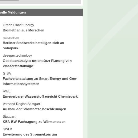
uelle Meldungen
Green Planet Energy
Biomethan aus Morschen
naturstrom
Berliner Stadtwerke beteiligen sich an
Solarpark
deeeper.technology
Geodatenanalyse unterstützt Planung von
Wasserstoffanlage
GISA
Fachveranstaltung zu Smart Energy und Geo-
Informationssystemen
RWE
Erneuerbarer Wasserstoff erreicht Chemiepark
Verband Region Stuttgart
Ausbau der Stromnetze beschleunigen
Stuttgart
KEA-BW-Fachtagung zu Wärmenetzen
SWLB
Erweiterung des Stromnetzes um