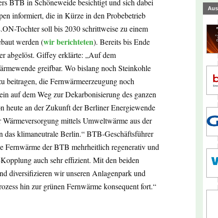
ers BTB in Schöneweide besichtigt und sich dabei
Aus
 informiert, die in Kürze in den Probebetrieb
.ON-Tochter soll bis 2030 schrittweise zu einem
wir berichteten
baut werden (
). Bereits bis Ende
er abgelöst. Giffey erklärte: „Auf dem
rmewende greifbar. Wo bislang noch Steinkohle
azu beitragen, die Fernwärmeerzeugung noch
tein auf dem Weg zur Dekarbonisierung des ganzen
hon heute an der Zukunft der Berliner Energiewende
 zur Wärmeversorgung mittels Umweltwärme aus der
in das klimaneutrale Berlin.“ BTB-Geschäftsführer
die Fernwärme der BTB mehrheitlich regenerativ und
Kopplung auch sehr effizient. Mit den beiden
 diversifizieren wir unseren Anlagenpark und
prozess hin zur grünen Fernwärme konsequent fort.“