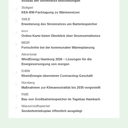
Ausbau der Stromnetze beschleunigen
Stuttgart
KEA-BW-Fachtagung zu Wärmenetzen
SWLB
Erweiterung des Stromnetzes um Batteriespeicher
evu+
Online-Karte bietet Überblick über Stromverteilnetze
BBSR
Fortschritte bei der kommunalen Wärmeplanung
Advertorial
WindEnergy Hamburg 2026 – Lösungen für die
Energieversorgung von morgen
EnBW
RheinEnergie übernimmt Contracting-Geschäft
Nürnberg
Maßnahmen zur Klimaneutralität bis 2035 vorgestellt
RWE
Bau von Großbatteriespeicher im Tagebau Hambach
Wasserstoffspeicher
Sonderbetriebsplan öffentlich ausgelegt