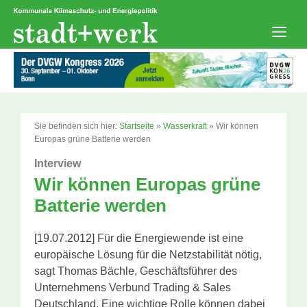
Zum
Inhalt
springen
Men
Sie befinden sich hier:
Startseite
»
Wasserkraft
»
Wir können
Europas grüne Batterie werden
Interview
Wir können Europas grüne
Batterie werden
[19.07.2012] Für die Energiewende ist eine
europäische Lösung für die Netzstabilität nötig,
sagt Thomas Bächle, Geschäftsführer des
Unternehmens Verbund Trading & Sales
Deutschland. Eine wichtige Rolle können dabei