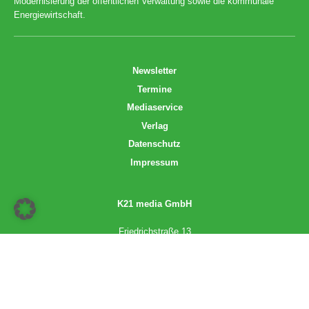
Modernisierung der öffentlichen Verwaltung sowie die kommunale
Energiewirtschaft.
Newsletter
Termine
Mediaservice
Verlag
Datenschutz
Impressum
K21 media GmbH
Friedrichstraße 13
70174 Stuttgart
info@k21media.de
www.k21media.de