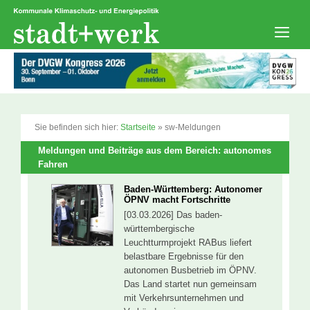
Zum
Inhalt
springen
Men
Sie befinden sich hier:
Startseite
»
sw-Meldungen
Meldungen und Beiträge aus dem Bereich: autonomes
Fahren
Baden-Württemberg: Autonomer
ÖPNV macht Fortschritte
[03.03.2026] Das baden-
württembergische
Leuchtturmprojekt RABus liefert
belastbare Ergebnisse für den
autonomen Busbetrieb im ÖPNV.
Das Land startet nun gemeinsam
mit Verkehrsunternehmen und