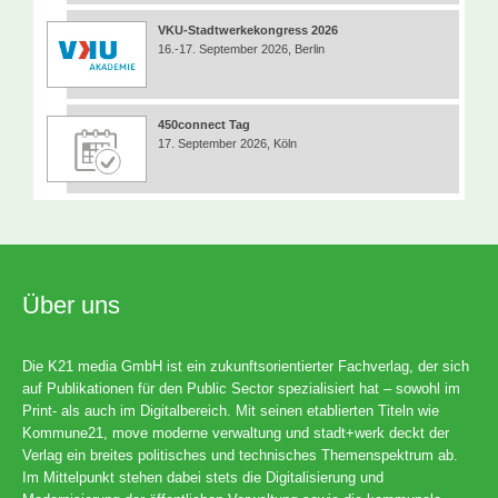
VKU-Stadtwerkekongress 2026
16.-17. September 2026, Berlin
450connect Tag
17. September 2026, Köln
Über uns
Die K21 media GmbH ist ein zukunftsorientierter Fachverlag, der sich
auf Publikationen für den Public Sector spezialisiert hat – sowohl im
Print- als auch im Digitalbereich. Mit seinen etablierten Titeln wie
Kommune21, move moderne verwaltung und stadt+werk deckt der
Verlag ein breites politisches und technisches Themenspektrum ab.
Im Mittelpunkt stehen dabei stets die Digitalisierung und