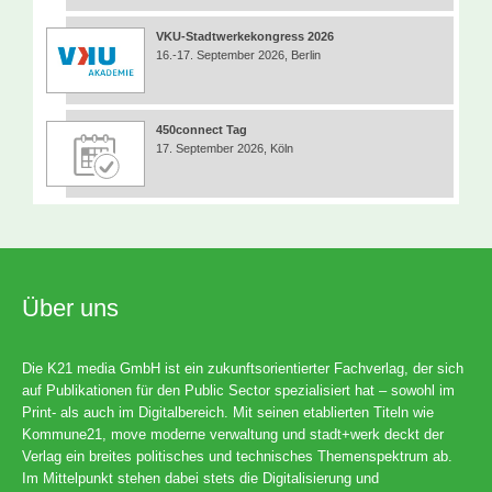
VKU-Stadtwerkekongress 2026
16.-17. September 2026, Berlin
450connect Tag
17. September 2026, Köln
Über uns
Die K21 media GmbH ist ein zukunftsorientierter Fachverlag, der sich
auf Publikationen für den Public Sector spezialisiert hat – sowohl im
Print- als auch im Digitalbereich. Mit seinen etablierten Titeln wie
Kommune21, move moderne verwaltung und stadt+werk deckt der
Verlag ein breites politisches und technisches Themenspektrum ab.
Im Mittelpunkt stehen dabei stets die Digitalisierung und