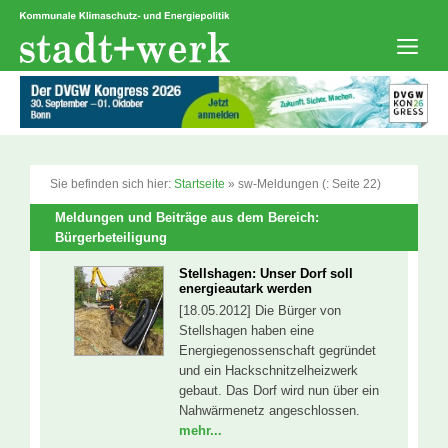
Zum
Inhalt
springen
Men
Sie befinden sich hier:
Startseite
»
sw-Meldungen
(: Seite 22)
Meldungen und Beiträge aus dem Bereich:
Bürgerbeteiligung
Stellshagen: Unser Dorf soll
energieautark werden
[18.05.2012] Die Bürger von
Stellshagen haben eine
Energiegenossenschaft gegründet
und ein Hackschnitzelheizwerk
gebaut. Das Dorf wird nun über ein
Nahwärmenetz angeschlossen.
mehr...