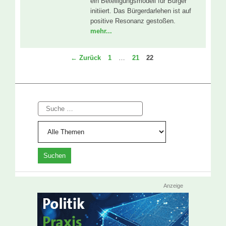
ein Beteiligungsmodell für Bürger
initiiert. Das Bürgerdarlehen ist auf
positive Resonanz gestoßen.
mehr...
Seite
Seite
Seite
←
Zurück
1
…
21
22
Suche
Anzeige