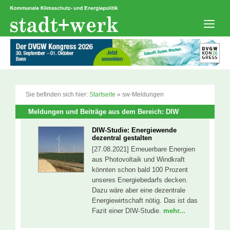
Zum
Inhalt
springen
Men
Sie befinden sich hier:
Startseite
»
sw-Meldungen
Meldungen und Beiträge aus dem Bereich: DIW
DIW-Studie: Energiewende
dezentral gestalten
[27.08.2021] Erneuerbare Energien
aus Photovoltaik und Windkraft
könnten schon bald 100 Prozent
unseres Energiebedarfs decken.
Dazu wäre aber eine dezentrale
Energiewirtschaft nötig. Das ist das
Fazit einer DIW-Studie.
mehr...