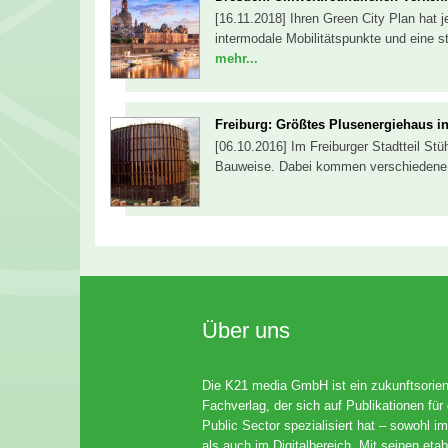
[16.11.2018] Ihren Green City Plan hat j
intermodale Mobilitätspunkte und eine s
mehr...
Freiburg: Größtes Plusenergiehaus i
[06.10.2016] Im Freiburger Stadtteil Stü
Bauweise. Dabei kommen verschiedene 
Über uns
Die K21 media GmbH ist ein zukunftsorient
Fachverlag, der sich auf Publikationen für
Public Sector spezialisiert hat – sowohl im
als auch im Digitalbereich. Mit seinen etab