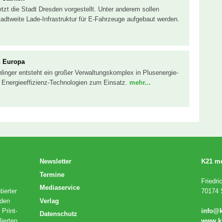
etzt die Stadt Dresden vorgestellt. Unter anderem sollen
tadtweite Lade-Infrastruktur für E-Fahrzeuge aufgebaut werden.
n Europa
hlinger entsteht ein großer Verwaltungskomplex in Plusenergie-
Energieeffizienz-Technologien zum Einsatz.
mehr...
Newsletter
K21 m
Termine
Friedri
Mediaservice
ierter
70174 S
Verlag
 den
 Print-
info@
Datenschutz
lierten
www.k