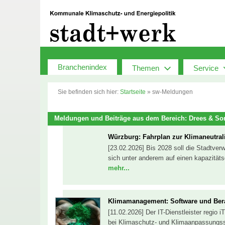
Zum
Inhalt
springen
Branchenindex
Themen
Service
Sie befinden sich hier:
Startseite
»
sw-Meldungen
Meldungen und Beiträge aus dem Bereich: Drees & S
Würzburg: Fahrplan zur ­Klimaneutrali
[23.02.2026] Bis 2028 soll die Stadtver
sich unter anderem auf einen kapazitäts
mehr...
Klimamanagement: Software und Bera
[11.02.2026] Der IT-Dienstleister regi
bei Klimaschutz- und Klimaanpassungss