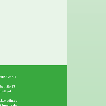
edia GmbH
chstraße 13
tuttgart
k21media.de
21media.de