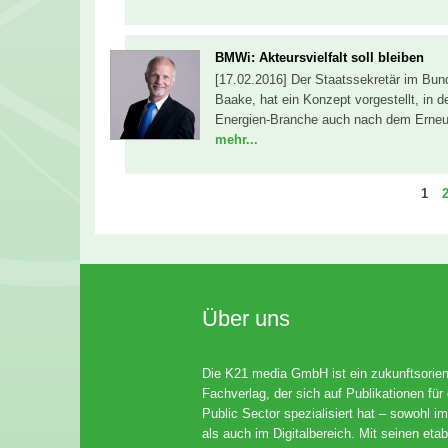
BMWi: Akteursvielfalt soll bleiben
[17.02.2016] Der Staatssekretär im Bun
Baake, hat ein Konzept vorgestellt, in d
Energien-Branche auch nach dem Erneue
mehr...
Seit
S
1
Über uns
Die K21 media GmbH ist ein zukunftsorient
Fachverlag, der sich auf Publikationen für
Public Sector spezialisiert hat – sowohl im
als auch im Digitalbereich. Mit seinen etab