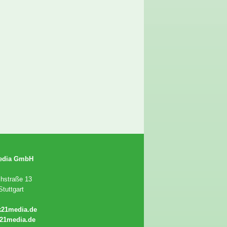
edia GmbH
chstraße 13
tuttgart
k21media.de
21media.de