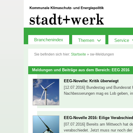
Zum
Inhalt
springen
Branchenindex
Themen
Service
Sie befinden sich hier:
Startseite
»
sw-Meldungen
Meldungen und Beiträge aus dem Bereich: EEG 2016
EEG-Novelle: Kritik überwiegt
[12.07.2016] Bundestag und Bundesrat h
Nachbesserungen mag es Lob geben, ins
EEG-Novelle 2016: Eilige Verabschie
[07.07.2016] Bereits am Mittwoch hat d
verabschiedet. Jetzt muss nur noch de