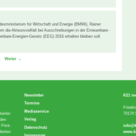
desministerium für Wirtschaft und Energie (BMWi), Rainer
em die Akteursvielfalt bei Ausschreibungen in der Erneuerbare-
rbare-Energien-Gesetz (EEG) 2016 erhalten bleiben soll.
e
eite
2
Weiter
→
Newsletter
K21 m
Termine
Friedri
Mediaservice
ierter
70174 S
Verlag
 den
 Print-
info@
Datenschutz
lierten
www.k
Impressum