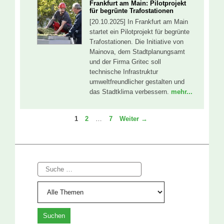
Frankfurt am Main: Pilotprojekt
für begrünte Trafostationen
[20.10.2025] In Frankfurt am Main
startet ein Pilotprojekt für begrünte
Trafostationen. Die Initiative von
Mainova, dem Stadtplanungsamt
und der Firma Gritec soll
technische Infrastruktur
umweltfreundlicher gestalten und
das Stadtklima verbessern.
mehr...
Seite
Seite
Seite
1
2
…
7
Weiter
→
Suche