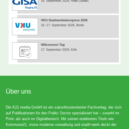
16. September 2026, Halle (Saale)
VKU-Stadtwerkekongress 2026
16.-17. September 2026, Berlin
450connect Tag
17. September 2026, Köln
Über uns
Die K21 media GmbH ist ein zukunftsorientierter Fachverlag, der sich
auf Publikationen für den Public Sector spezialisiert hat – sowohl im
Print- als auch im Digitalbereich. Mit seinen etablierten Titeln wie
Kommune21, move moderne verwaltung und stadt+werk deckt der