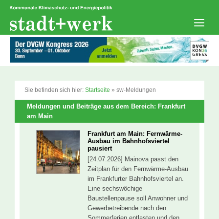
Zum
Inhalt
springen
Men
Sie befinden sich hier:
Startseite
»
sw-Meldungen
Meldungen und Beiträge aus dem Bereich: Frankfurt
am Main
Frankfurt am Main: Fernwärme-
Ausbau im Bahnhofsviertel
pausiert
[24.07.2026] Mainova passt den
Zeitplan für den Fernwärme-Ausbau
im Frankfurter Bahnhofsviertel an.
Eine sechswöchige
Baustellenpause soll Anwohner und
Gewerbetreibende nach den
Sommerferien entlasten und den