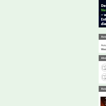
Aus
Ausg
Was
Abo
Aus