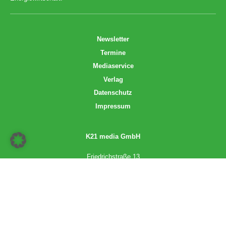
Newsletter
Termine
Mediaservice
Verlag
Datenschutz
Impressum
K21 media GmbH
Friedrichstraße 13
70174 Stuttgart
info@k21media.de
www.k21media.de