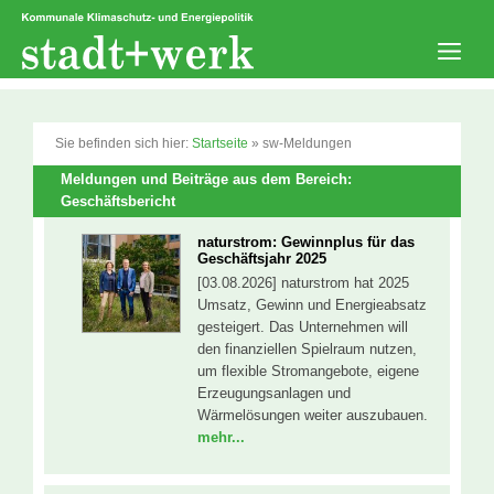
Zum
Inhalt
springen
Men
Sie befinden sich hier:
Startseite
»
sw-Meldungen
Meldungen und Beiträge aus dem Bereich:
Geschäftsbericht
naturstrom: Gewinnplus für das
Geschäftsjahr 2025
[03.08.2026] naturstrom hat 2025
Umsatz, Gewinn und Energieabsatz
gesteigert. Das Unternehmen will
den finanziellen Spielraum nutzen,
um flexible Stromangebote, eigene
Erzeugungsanlagen und
Wärmelösungen weiter auszubauen.
mehr...