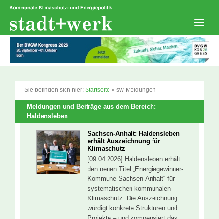
Zum
Inhalt
springen
Men
Sie befinden sich hier:
Startseite
»
sw-Meldungen
Meldungen und Beiträge aus dem Bereich:
Haldensleben
Sachsen-Anhalt: Haldensleben
erhält Auszeichnung für
Klimaschutz
[09.04.2026] Haldensleben erhält
den neuen Titel „Energiegewinner-
Kommune Sachsen-Anhalt“ für
systematischen kommunalen
Klimaschutz. Die Auszeichnung
würdigt konkrete Strukturen und
Projekte – und kompensiert das