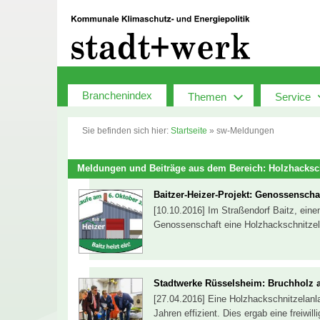
Zum
Inhalt
springen
Branchenindex
Themen
Service
Sie befinden sich hier:
Startseite
»
sw-Meldungen
Meldungen und Beiträge aus dem Bereich: Holzhacksc
Baitzer-Heizer-Projekt: Genossenschaf
[10.10.2016] Im Straßendorf Baitz, eine
Genossenschaft eine Holzhackschnitzela
Stadtwerke Rüsselsheim: Bruchholz 
[27.04.2016] Eine Holzhackschnitzelanl
Jahren effizient. Dies ergab eine freiwi