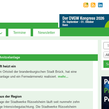
Termine
Newsletter
Suc
A
hnitzelanlage
t heizt ein
m Ortsteil der brandenburgischen Stadt Brück, hat eine
nlage und ein Fernwärmenetz realisiert.
mehr...
aus der Region
age der Stadtwerke Rüsselsheim läuft seit nunmehr zehn
llige Intensivbegutachtung. Die Stadtwerke Rüsselsheim