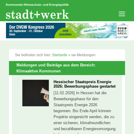
Zum
Inhalt
springen
Men
Sie befinden sich hier:
Startseite
»
sw-Meldungen
Meldungen und Beiträge aus dem Bereich:
Klimaaktive Kommunen
Hessischer Staatspreis Energie
2026: Bewerbungsphase gestartet
[11.02.2026] In Hessen hat die
Bewerbungsphase für den
Staatspreis Energie 2026
begonnen. Bis Ende April können
Projekte eingereicht werden, die zu
einer sicheren, klimafreundlichen
und bezahlbaren Energieversorgung