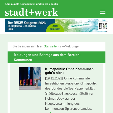
Zum
Inhalt
springen
Men
Sie befinden sich hier:
Startseite
»
sw-Meldungen
Meldungen und Beiträge aus dem Bereich:
Kommunen
Klimapolitik: Ohne Kommunen
geht’s nicht
[19.11.2021] Ohne kommunale
Investitionen bleibe die Klimapolitik
des Bundes bloßes Papier, erklärt
Städtetags-Hauptgeschäftsführer
Helmut Dedy auf der
Hauptversammlung des
kommunalen Spitzenverbandes.