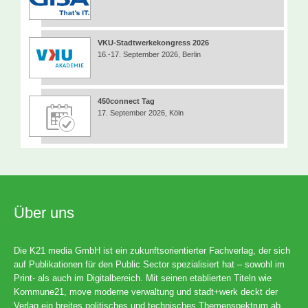
VKU-Stadtwerkekongress 2026
16.-17. September 2026, Berlin
450connect Tag
17. September 2026, Köln
Über uns
Die K21 media GmbH ist ein zukunftsorientierter Fachverlag, der sich
auf Publikationen für den Public Sector spezialisiert hat – sowohl im
Print- als auch im Digitalbereich. Mit seinen etablierten Titeln wie
Kommune21, move moderne verwaltung und stadt+werk deckt der
Verlag ein breites politisches und technisches Themenspektrum ab.