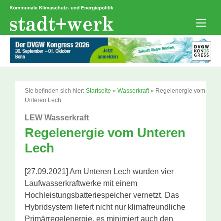
Zum
Inhalt
springen
Men
Sie befinden sich hier:
Startseite
»
Wasserkraft
»
Regelenergie vom
Unteren Lech
LEW Wasserkraft
Regelenergie vom Unteren
Lech
[27.09.2021] Am Unteren Lech wurden vier
Laufwasserkraftwerke mit einem
Hochleistungsbatteriespeicher vernetzt. Das
Hybridsystem liefert nicht nur klimafreundliche
Primärregelenergie, es minimiert auch den