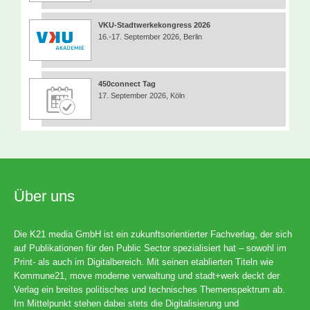
VKU-Stadtwerkekongress 2026
16.-17. September 2026, Berlin
450connect Tag
17. September 2026, Köln
Über uns
Die K21 media GmbH ist ein zukunftsorientierter Fachverlag, der sich
auf Publikationen für den Public Sector spezialisiert hat – sowohl im
Print- als auch im Digitalbereich. Mit seinen etablierten Titeln wie
Kommune21, move moderne verwaltung und stadt+werk deckt der
Verlag ein breites politisches und technisches Themenspektrum ab.
Im Mittelpunkt stehen dabei stets die Digitalisierung und