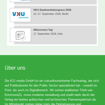
VKU-Stadtwerkekongress 2026
16.-17. September 2026, Berlin
450connect Tag
17. September 2026, Köln
Über uns
Die K21 media GmbH ist ein zukunftsorientierter Fachverlag, der sich
auf Publikationen für den Public Sector spezialisiert hat – sowohl im
Print- als auch im Digitalbereich. Mit seinen etablierten Titeln wie
Kommune21, move moderne verwaltung und stadt+werk deckt der
Verlag ein breites politisches und technisches Themenspektrum ab.
Im Mittelpunkt stehen dabei stets die Digitalisierung und