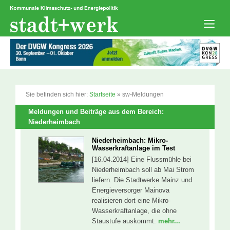
Zum
Inhalt
springen
Men
Sie befinden sich hier:
Startseite
»
sw-Meldungen
Meldungen und Beiträge aus dem Bereich:
Niederheimbach
Niederheimbach: Mikro-
Wasserkraftanlage im Test
[16.04.2014] Eine Flussmühle bei
Niederheimbach soll ab Mai Strom
liefern. Die Stadtwerke Mainz und
Energieversorger Mainova
realisieren dort eine Mikro-
Wasserkraftanlage, die ohne
Staustufe auskommt.
mehr...