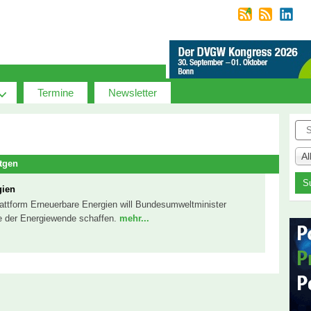
Termine
Newsletter
Suc
A
tgen
gien
lattform Erneuerbare Energien will Bundesumweltminister
re der Energiewende schaffen.
mehr...