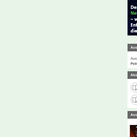
Aus
Ausg
Poli
Abo
Aus