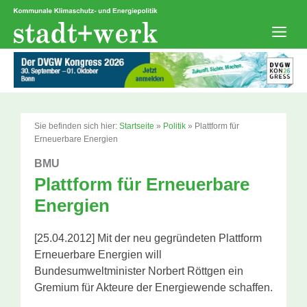
Zum
Inhalt
springen
Men
Sie befinden sich hier:
Startseite
»
Politik
»
Plattform für
Erneuerbare Energien
BMU
Plattform für Erneuerbare
Energien
[25.04.2012] Mit der neu gegründeten Plattform
Erneuerbare Energien will
Bundesumweltminister Norbert Röttgen ein
Gremium für Akteure der Energiewende schaffen.