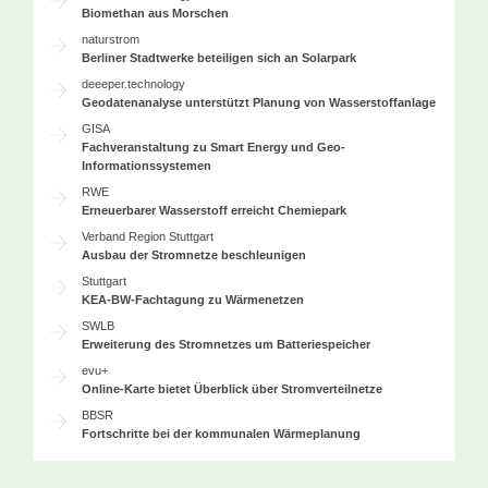
Biomethan aus Morschen
naturstrom
Berliner Stadtwerke beteiligen sich an Solarpark
deeeper.technology
Geodatenanalyse unterstützt Planung von Wasserstoffanlage
GISA
Fachveranstaltung zu Smart Energy und Geo-
Informationssystemen
RWE
Erneuerbarer Wasserstoff erreicht Chemiepark
Verband Region Stuttgart
Ausbau der Stromnetze beschleunigen
Stuttgart
KEA-BW-Fachtagung zu Wärmenetzen
SWLB
Erweiterung des Stromnetzes um Batteriespeicher
evu+
Online-Karte bietet Überblick über Stromverteilnetze
BBSR
Fortschritte bei der kommunalen Wärmeplanung