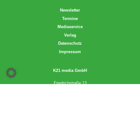
Newsletter
Termine
Mediaservice
Verlag
Datenschutz
Impressum
K21 media GmbH
Friedrichstraße 13
70174 Stuttgart
info@k21media.de
www.k21media.de
2026 © K21 media GmbH