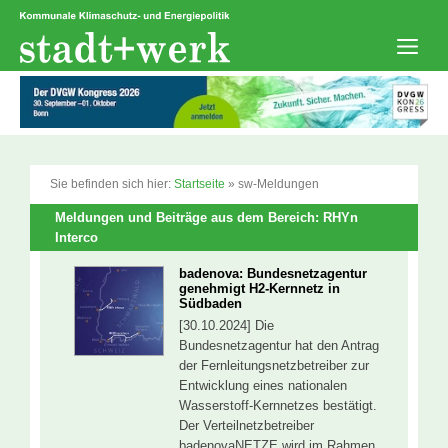
Zum
Inhalt
springen
Men
Sie befinden sich hier:
Startseite
»
sw-Meldungen
Meldungen und Beiträge aus dem Bereich: RHYn
Interco
badenova: Bundesnetzagentur
genehmigt H2-Kernnetz in
Südbaden
[30.10.2024] Die
Bundesnetzagentur hat den Antrag
der Fernleitungsnetzbetreiber zur
Entwicklung eines nationalen
Wasserstoff-Kernnetzes bestätigt.
Der Verteilnetzbetreiber
badenovaNETZE wird im Rahmen