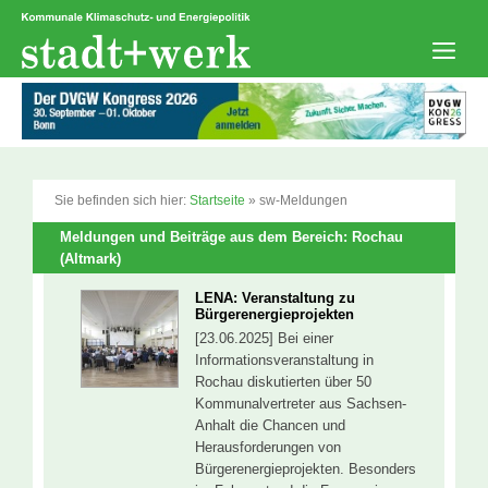
Zum
Inhalt
springen
Men
Sie befinden sich hier:
Startseite
»
sw-Meldungen
Meldungen und Beiträge aus dem Bereich: Rochau
(Altmark)
LENA: Veranstaltung zu
Bürgerenergieprojekten
[23.06.2025] Bei einer
Informationsveranstaltung in
Rochau diskutierten über 50
Kommunalvertreter aus Sachsen-
Anhalt die Chancen und
Herausforderungen von
Bürgerenergieprojekten. Besonders