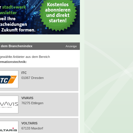
 dem Branchenindex
Anzeige
ewählte Anbieter aus dem Bereich
ormationstechnik:
ITC
01067 Dresden
VIVAVIS
76275 Ettlingen
VOLTARIS
67133 Maxdorf