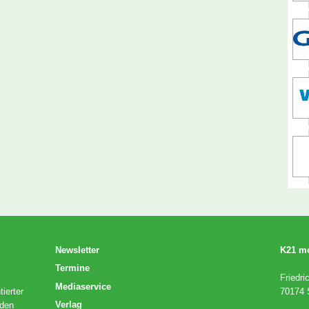
Newsletter
K21 m
Termine
Friedri
Mediaservice
ierter
70174 S
Verlag
 den