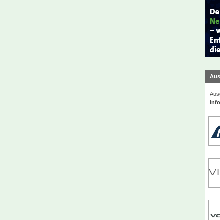
Aus
Ausg
Inf