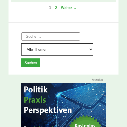
Seite
Seite
1
2
Weiter
→
Suche
Anzeige