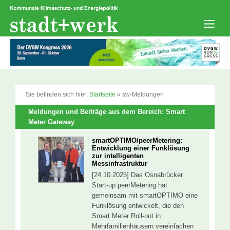
Zum
Inhalt
springen
Men
Sie befinden sich hier:
Startseite
»
sw-Meldungen
Meldungen und Beiträge aus dem Bereich: Smart
Meter Gateway
smartOPTIMO/peerMetering:
Entwicklung einer Funklösung
zur intelligenten
Messinfrastruktur
[24.10.2025] Das Osnabrücker
Start-up peerMetering hat
gemeinsam mit smartOPTIMO eine
Funklösung entwickelt, die den
Smart Meter Roll-out in
Mehrfamilienhäusern vereinfachen