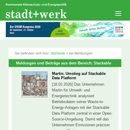
Zum
Inhalt
springen
Men
Sie befinden sich hier:
Startseite
»
sw-Meldungen
Meldungen und Beiträge aus dem Bereich: Stackable
Martin: Umstieg auf Stackable
Data Platform
[18.02.2026] Das Unternehmen
Martin für Umwelt- und
Energietechnik analysiert
Betriebsdaten seiner Waste-to-
Energy-Anlagen mit der Stackable
Data Platform zentral in einer Open-
Source-Umgebung. Damit will das
Unternehmen Emissionen präziser