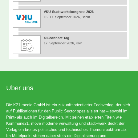
VKU-Stadtwerkekongress 2026
16.-17. September 2026, Berlin
450connect Tag
17. September 2026, Köln
Über uns
Die K21 media GmbH ist ein zukunftsorientierter Fachverlag, der sich
auf Publikationen für den Public Sector spezialisiert hat – sowohl im
Print- als auch im Digitalbereich. Mit seinen etablierten Titeln wie
Kommune21, move moderne verwaltung und stadt+werk deckt der
Verlag ein breites politisches und technisches Themenspektrum ab.
Im Mittelpunkt stehen dabei stets die Digitalisierung und