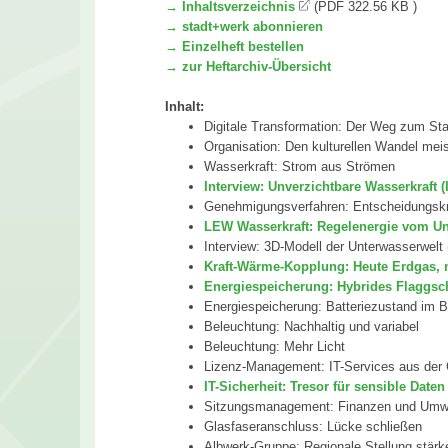
→ Inhaltsverzeichnis
(PDF 322.56 KB )
→ stadt+werk abonnieren
→ Einzelheft bestellen
→ zur Heftarchiv-Übersicht
Inhalt:
Digitale Transformation: Der Weg zum St
Organisation: Den kulturellen Wandel mei
Wasserkraft: Strom aus Strömen
Interview: Unverzichtbare Wasserkraft 
Genehmigungsverfahren: Entscheidungskr
LEW Wasserkraft: Regelenergie vom Un
Interview: 3D-Modell der Unterwasserwelt 
Kraft-Wärme-Kopplung: Heute Erdgas, 
Energiespeicherung: Hybrides Flaggsch
Energiespeicherung: Batteriezustand im B
Beleuchtung: Nachhaltig und variabel
Beleuchtung: Mehr Licht
Lizenz-Management: IT-Services aus der 
IT-Sicherheit: Tresor für sensible Daten
Sitzungsmanagement: Finanzen und Umw
Glasfaseranschluss: Lücke schließen
Albwerk-Gruppe: Regionale Stellung stärk