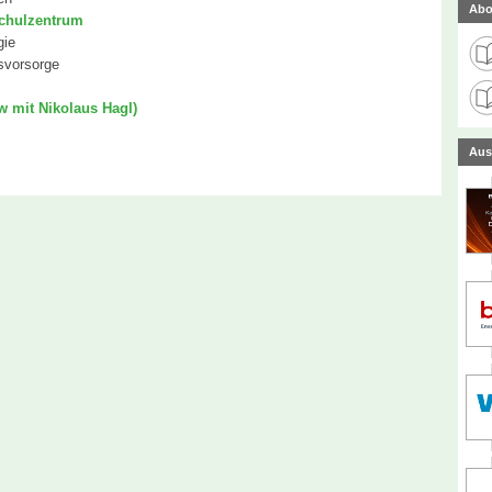
Abo
chulzentrum
gie
nsvorsorge
ew mit Nikolaus Hagl)
Aus