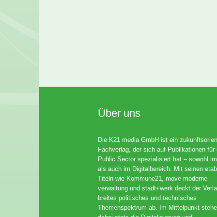
Über uns
Die K21 media GmbH ist ein zukunftsorient
Fachverlag, der sich auf Publikationen für
Public Sector spezialisiert hat – sowohl im
als auch im Digitalbereich. Mit seinen etab
Titeln wie Kommune21, move moderne
verwaltung und stadt+werk deckt der Verla
breites politisches und technisches
Themenspektrum ab. Im Mittelpunkt steh