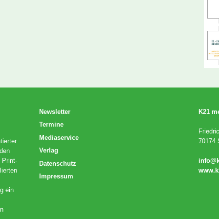
Newsletter
K21 m
Termine
Friedri
Mediaservice
ierter
70174 S
Verlag
 den
 Print-
info@
Datenschutz
lierten
www.k
Impressum
g ein
en