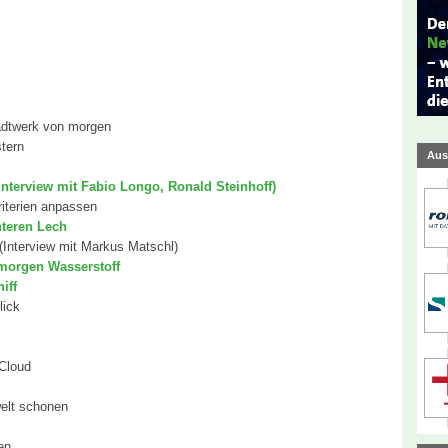
adtwerk von morgen
stern
Aus
(Interview mit Fabio Longo, Ronald Steinhoff)
iterien anpassen
teren Lech
(Interview mit Markus Matschl)
morgen Wasserstoff
iff
lick
Cloud
elt schonen
en