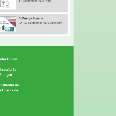
17. September 2026, Köln
AI Energy Summit
22.-23. September 2026, Augsburg
edia GmbH
chstraße 13
tuttgart
k21media.de
21media.de