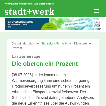
Zum
Inhalt
springen
Men
Sie befinden sich hier:
Startseite
»
Fernwärme
»
Die oberen ein
Prozent
Lastvorhersage
Die oberen ein Prozent
[08.07.2026] In der kommunalen
Wärmeversorgung kann eine scheinbar geringe
Prognoseverbesserung um nur ein Prozent ein
erhebliches Einsparpotenzial freisetzen. Der
Schlüssel hierfür sind datengetriebene Analysen,
die neue Erkenntnisse über die Auswirkungen