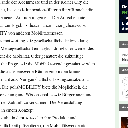
lände der Koelnmesse und in der Kölner City die
, hat sie als Innovationsführerin ihrer Branche die
 die neuen Anforderungen ein. Die Aufgabe laute
i ein Ergebnis dieser neuen Herangehensweise.
ITY von anderen Mobilitätsmessen.
erantwortung, die gesellschaftliche Entwicklung
Aus
Messegesellschaft ein täglich dringlicher werdendes
Ausg
 die Mobilität. Oder genauer: die zukünftige
Mes
die Frage, wie die Mobilitätswende gestaltet werden
Abo
ädte als lebenswerte Räume empfinden können.
r nicht aus. Nur ganzheitliche Lösungsansätze aller
rn. Die polisMOBILITY biete die Möglichkeit, die
, Forschung und Wissenschaft sowie Bürgerinnen und
t der Zukunft zu verzahnen. Die Veranstaltung
Aus
 in einem Konzept.
dukt, in dem Aussteller ihre Produkte und
lichkeit präsentieren, die Mobilitätswende nicht