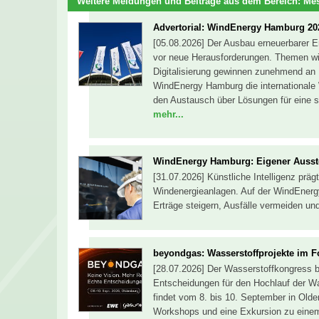
Weitere Meldungen und Beiträge aus dem Bereich:
Mes
Advertorial: WindEnergy Hamburg 20
[05.08.2026] Der Ausbau erneuerbarer En
vor neue Herausforderungen. Themen wi
Digitalisierung gewinnen zunehmend an 
WindEnergy Hamburg die internationale 
den Austausch über Lösungen für eine s
mehr...
WindEnergy Hamburg: Eigener Ausste
[31.07.2026] Künstliche Intelligenz pr
Windenergieanlagen. Auf der WindEnerg
Erträge steigern, Ausfälle vermeiden un
beyondgas: Wasserstoffprojekte im 
[28.07.2026] Der Wasserstoffkongress b
Entscheidungen für den Hochlauf der Was
findet vom 8. bis 10. September in Old
Workshops und eine Exkursion zu einem