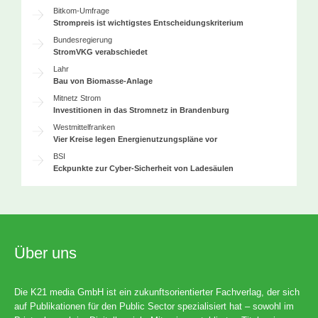
Bitkom-Umfrage
Strompreis ist wichtigstes Entscheidungskriterium
Bundesregierung
StromVKG verabschiedet
Lahr
Bau von Biomasse-Anlage
Mitnetz Strom
Investitionen in das Stromnetz in Brandenburg
Westmittelfranken
Vier Kreise legen Energienutzungspläne vor
BSI
Eckpunkte zur Cyber-Sicherheit von Ladesäulen
Über uns
Die K21 media GmbH ist ein zukunftsorientierter Fachverlag, der sich
auf Publikationen für den Public Sector spezialisiert hat – sowohl im