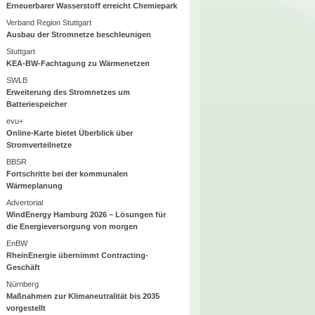
Erneuerbarer Wasserstoff erreicht Chemiepark
Verband Region Stuttgart
Ausbau der Stromnetze beschleunigen
Stuttgart
KEA-BW-Fachtagung zu Wärmenetzen
SWLB
Erweiterung des Stromnetzes um
Batteriespeicher
evu+
Online-Karte bietet Überblick über
Stromverteilnetze
BBSR
Fortschritte bei der kommunalen
Wärmeplanung
Advertorial
WindEnergy Hamburg 2026 – Lösungen für
die Energieversorgung von morgen
EnBW
RheinEnergie übernimmt Contracting-
Geschäft
Nürnberg
Maßnahmen zur Klimaneutralität bis 2035
vorgestellt