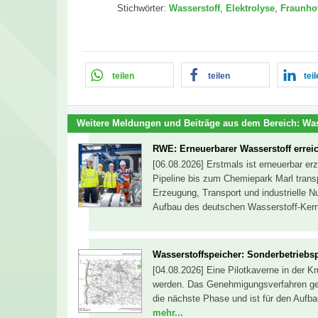
Stichwörter:
Wasserstoff
,
Elektrolyse
,
Fraunho
teilen
teilen
tei
Weitere Meldungen und Beiträge aus dem Bereich:
Was
RWE: Erneuerbarer Wasserstoff errei
[06.08.2026] Erstmals ist erneuerbar er
Pipeline bis zum Chemiepark Marl trans
Erzeugung, Transport und industrielle Nu
Aufbau des deutschen Wasserstoff-Ker
Wasserstoffspeicher: Sonderbetriebsp
[04.08.2026] Eine Pilotkaverne in der K
werden. Das Genehmigungsverfahren geht
die nächste Phase und ist für den Aufba
mehr...