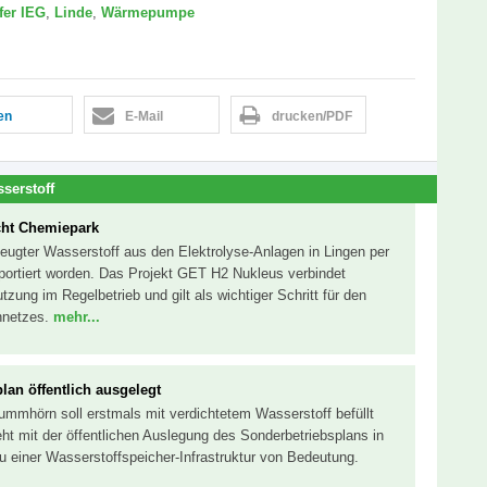
fer IEG
,
Linde
,
Wärmepumpe
len
E-Mail
drucken/PDF
serstoff
cht Chemiepark
zeugter Wasserstoff aus den Elektrolyse-Anlagen in Lingen per
portiert worden. Das Projekt GET H2 Nukleus verbindet
tzung im Regelbetrieb und gilt als wichtiger Schritt für den
nnetzes.
mehr...
lan öffentlich ausgelegt
rummhörn soll erstmals mit verdichtetem Wasserstoff befüllt
 mit der öffentlichen Auslegung des Sonderbetriebsplans in
u einer Wasserstoffspeicher-Infrastruktur von Bedeutung.