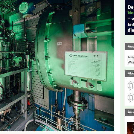
Aus
Ausg
Was
Abo
Aus