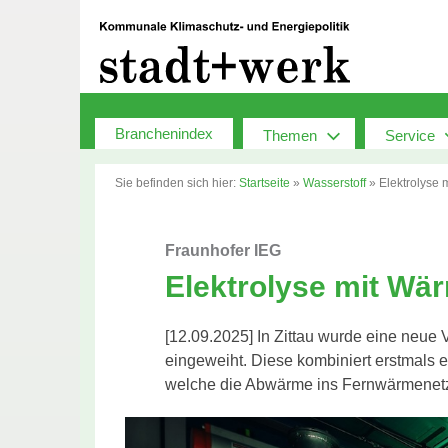
Zum
Inhalt
springen
Branchenindex
Themen
Service
Sie befinden sich hier:
Startseite
»
Wasserstoff
»
Elektrolyse 
Fraunhofer IEG
Elektrolyse mit Wä
[12.09.2025] In Zittau wurde eine neue
eingeweiht. Diese kombiniert erstmals 
welche die Abwärme ins Fernwärmenetz