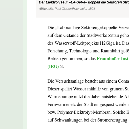
Der Elektrolyseur »LA-SeVe« koppelt die Sektoren St
(Bildquelle: Paul Glaser/Fraunhofer IEG)
Die „Laboranlage Sektorengekoppelte Verw
auf dem Gelände der Stadtwerke Zittau gehö
des Wasserstoff-Leitprojekts H2Giga ist. D
Forschung, Technologie und Raumfahrt geförd
Fraunhofer-Inst
Betrieb genommen, so das
(IEG)
.
Die Versuchsanlage besteht aus einem Conta
Dieser spaltet Wasser mithilfe von grünem St
Wärmepumpe nutzt die dabei entstehende Abwä
Fernwärmenetz der Stadt eingespeist werde
bzw. Polymer-Elektrolyt-Membran. Solche Ele
auf Schwankungen bei der Stromerzeugung a