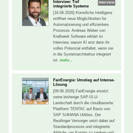
Interview: Tief
Interview
integrierte Systeme
[16.06.2026] Künstliche Intelligenz
eröffnet neue Möglichkeiten für
Automatisierung und effizientere
Prozesse. Andreas Weber von
Kraftwerk Software erklärt im
Interview, warum KI erst dann ihr
volles Potenzial entfaltet, wenn sie
in die Systemarchitektur integriert
ist.
mehr...
FairEnergie: Umstieg auf Intense-
Lösung
[09.06.2026] FairEnergie ersetzt
seine bisherige SAP-IS-U-
Landschaft durch die cloudbasierte
Plattform TENTAC auf Basis von
SAP S/4HANA Utilities. Der
Reutlinger Versorger setzt dabei auf
Standardprozesse und integrierte
Abläufe, um Kosten zu senken und