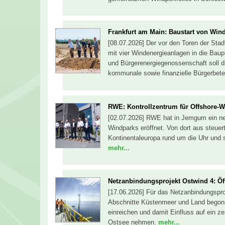
Frankfurt am Main: Baustart von Win
[08.07.2026] Der vor den Toren der Sta
mit vier Windenergieanlagen in die B
und Bürgerenergiegenossenschaft soll d
kommunale sowie finanzielle Bürgerbete
RWE: Kontrollzentrum für Offshore-W
[02.07.2026] RWE hat in Jemgum ein neu
Windparks eröffnet. Von dort aus steue
Kontinentaleuropa rund um die Uhr und s
mehr...
Netzanbindungsprojekt Ostwind 4: Öffe
[17.06.2026] Für das Netzanbindungsproje
Abschnitte Küstenmeer und Land begonn
einreichen und damit Einfluss auf ein zen
Ostsee nehmen.
mehr...