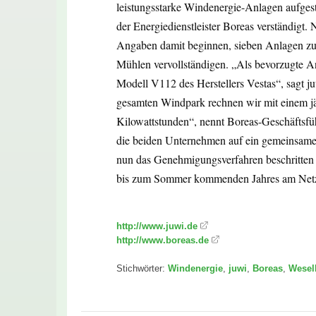
leistungsstarke Windenergie-Anlagen aufges
der Energiedienstleister Boreas verständigt.
Angaben damit beginnen, sieben Anlagen zu 
Mühlen vervollständigen. „Als bevorzugte A
Modell V112 des Herstellers Vestas“, sagt j
gesamten Windpark rechnen wir mit einem jä
Kilowattstunden“, nennt Boreas-Geschäftsf
die beiden Unternehmen auf ein gemeinsame
nun das Genehmigungsverfahren beschritten w
bis zum Sommer kommenden Jahres am Netz“
http://www.juwi.de
http://www.boreas.de
Stichwörter:
Windenergie
,
juwi
,
Boreas
,
Wesel