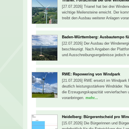
Trianel: Fortschritte bei drei Windene
[27.07.2026] Trianel hat bei drei Winde
wichtige Meilensteine erreicht. Der komm
treibt den Ausbau weiterer Anlagen vora
Baden-Württemberg: Ausbautempo für
[22.07.2026] Der Ausbau der Windenergi
beschleunigt. Nach Angaben der Plattf
und Ausschreibungsergebnisse jedoch we
RWE: Repowering von Windpark
[21.07.2026] RWE ersetzt im Windpark R
deutlich leistungsstärkere Windräder. 
die Erzeugungskapazität vervierfachen
voranbringen.
mehr...
Heidelberg: Bürgerentscheid pro Win
[15.07.2026] Die Bürgerinnen und Bürge
mehrheitlich für die Entwicklung des L