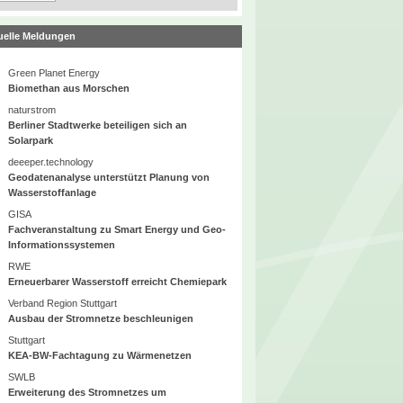
uelle Meldungen
Green Planet Energy
Biomethan aus Morschen
naturstrom
Berliner Stadtwerke beteiligen sich an
Solarpark
deeeper.technology
Geodatenanalyse unterstützt Planung von
Wasserstoffanlage
GISA
Fachveranstaltung zu Smart Energy und Geo-
Informationssystemen
RWE
Erneuerbarer Wasserstoff erreicht Chemiepark
Verband Region Stuttgart
Ausbau der Stromnetze beschleunigen
Stuttgart
KEA-BW-Fachtagung zu Wärmenetzen
SWLB
Erweiterung des Stromnetzes um