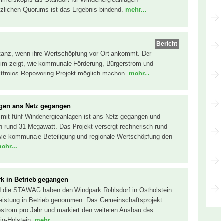
tzlichen Quorums ist das Ergebnis bindend.
mehr...
Bericht
ptanz, wenn ihre Wertschöpfung vor Ort ankommt. Der
eim zeigt, wie kommunale Förderung, Bürgerstrom und
liktfreies Repowering-Projekt möglich machen.
mehr...
gen ans Netz gegangen
mit fünf Windenergieanlagen ist ans Netz gegangen und
von rund 31 Megawatt. Das Projekt versorgt rechnerisch rund
wie kommunale Beteiligung und regionale Wertschöpfung den
ehr...
k in Betrieb gegangen
d die STAWAG haben den Windpark Rohlsdorf in Ostholstein
eistung in Betrieb genommen. Das Gemeinschaftsprojekt
kostrom pro Jahr und markiert den weiteren Ausbau des
ig-Holstein.
mehr...