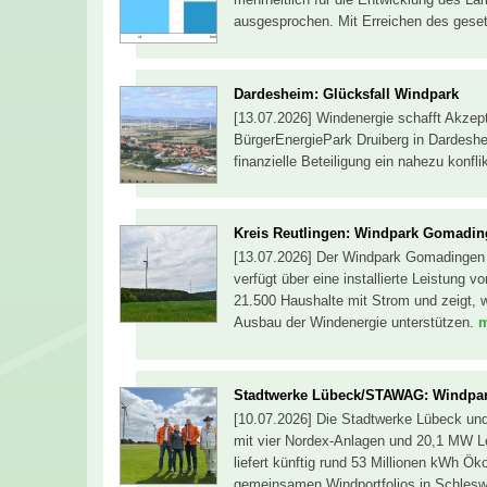
ausgesprochen. Mit Erreichen des gese
Dardesheim: Glücksfall Windpark
[13.07.2026] Windenergie schafft Akze
BürgerEnergiePark Druiberg in Dardesh
finanzielle Beteiligung ein nahezu konf
Kreis Reutlingen: Windpark Gomadin
[13.07.2026] Der Windpark Gomadingen 
verfügt über eine installierte Leistung 
21.500 Haushalte mit Strom und zeigt, 
Ausbau der Windenergie unterstützen.
m
Stadtwerke Lübeck/STAWAG: Windpar
[10.07.2026] Die Stadtwerke Lübeck un
mit vier Nordex-Anlagen und 20,1 MW L
liefert künftig rund 53 Millionen kWh Ö
gemeinsamen Windportfolios in Schlesw