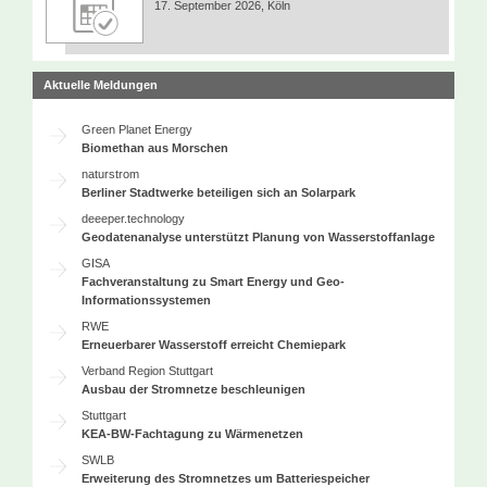
17. September 2026, Köln
Aktuelle Meldungen
Green Planet Energy
Biomethan aus Morschen
naturstrom
Berliner Stadtwerke beteiligen sich an Solarpark
deeeper.technology
Geodatenanalyse unterstützt Planung von Wasserstoffanlage
GISA
Fachveranstaltung zu Smart Energy und Geo-
Informationssystemen
RWE
Erneuerbarer Wasserstoff erreicht Chemiepark
Verband Region Stuttgart
Ausbau der Stromnetze beschleunigen
Stuttgart
KEA-BW-Fachtagung zu Wärmenetzen
SWLB
Erweiterung des Stromnetzes um Batteriespeicher