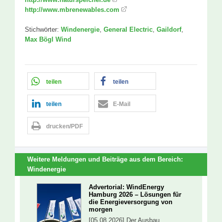
http://www.mbrenewables.com
Stichwörter:
Windenergie
,
General Electric
,
Gaildorf
,
Max Bögl Wind
teilen
teilen
teilen
E-Mail
drucken/PDF
Weitere Meldungen und Beiträge aus dem Bereich:
Windenergie
Advertorial: WindEnergy
Hamburg 2026 – Lösungen für
die Energieversorgung von
morgen
[05.08.2026] Der Ausbau