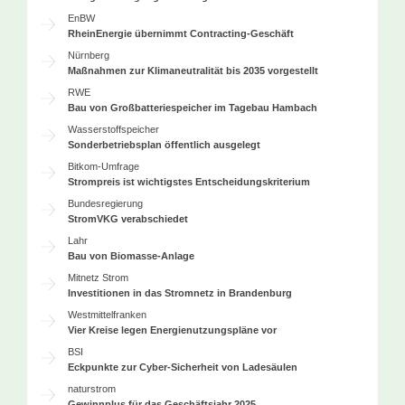
EnBW
RheinEnergie übernimmt Contracting-Geschäft
Nürnberg
Maßnahmen zur Klimaneutralität bis 2035 vorgestellt
RWE
Bau von Großbatteriespeicher im Tagebau Hambach
Wasserstoffspeicher
Sonderbetriebsplan öffentlich ausgelegt
Bitkom-Umfrage
Strompreis ist wichtigstes Entscheidungskriterium
Bundesregierung
StromVKG verabschiedet
Lahr
Bau von Biomasse-Anlage
Mitnetz Strom
Investitionen in das Stromnetz in Brandenburg
Westmittelfranken
Vier Kreise legen Energienutzungspläne vor
BSI
Eckpunkte zur Cyber-Sicherheit von Ladesäulen
naturstrom
Gewinnplus für das Geschäftsjahr 2025