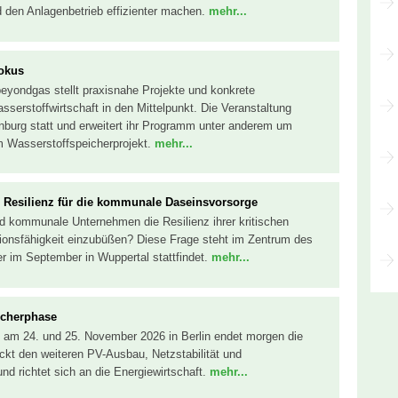
d den Anlagenbetrieb effizienter machen.
mehr...
Fokus
eyondgas stellt praxisnahe Projekte und konkrete
serstoffwirtschaft in den Mittelpunkt. Die Veranstaltung
enburg statt und erweitert ihr Programm unter anderem um
 Wasserstoffspeicherprojekt.
mehr...
nd Resilienz für die kommunale Daseinsvorsorge
kommunale Unternehmen die Resilienz ihrer kritischen
tionsfähigkeit einzubüßen? Diese Frage steht im Zentrum des
 im September in Wuppertal stattfindet.
mehr...
ucherphase
 am 24. und 25. November 2026 in Berlin endet morgen die
kt den weiteren PV-Ausbau, Netzstabilität und
und richtet sich an die Energiewirtschaft.
mehr...