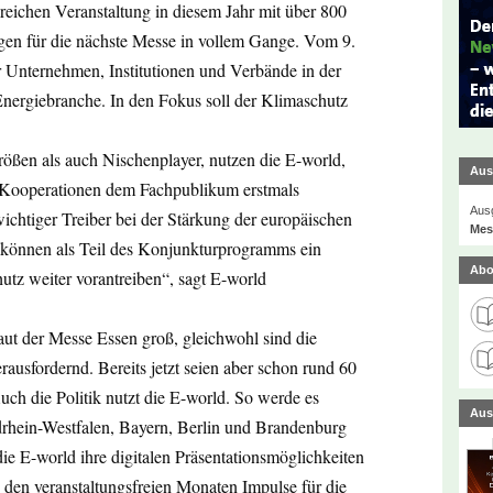
lgreichen Veranstaltung in diesem Jahr mit über 800
ngen für die nächste Messe in vollem Gange. Vom 9.
 Unternehmen, Institutionen und Verbände in der
nergiebranche. In den Fokus soll der Klimaschutz
rößen als auch Nischenplayer, nutzen die E-world,
Aus
d Kooperationen dem Fachpublikum erstmals
Ausg
ichtiger Treiber bei der Stärkung der europäischen
Mes
re können als Teil des Konjunkturprogramms ein
Abo
utz weiter vorantreiben“, sagt E-world
laut der Messe Essen groß, gleichwohl sind die
usfordernd. Bereits jetzt seien aber schon rund 60
uch die Politik nutzt die E-world. So werde es
Aus
rhein-Westfalen, Bayern, Berlin und Brandenburg
ie E-world ihre digitalen Präsentationsmöglichkeiten
n den veranstaltungsfreien Monaten Impulse für die