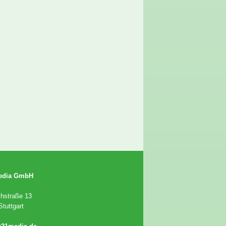
edia GmbH
chstraße 13
tuttgart