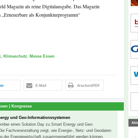
orld Magazin als reine Digitalausgabe. Das Magazin
 „Erneuerbare als Konjunkturprogramm“
1
,
Klimaschutz
,
Messe Essen
len
E-Mail
drucken/PDF
sen | Kongresse
nergy und Geo-Informationssystemen
Akt
tember einen Solution Day zu Smart Energy und Geo-
Die Fachveranstaltung zeigt, wie Energie-, Netz- und Geodaten
rung der Energiewirtschaft zusammengeführt werden können.