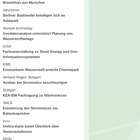
Biomethan aus Morschen
naturstrom
Berliner Stadtwerke beteiligen sich an
Solarpark
deeeper.technology
Geodatenanalyse unterstützt Planung von
Wasserstoffanlage
GISA
Fachveranstaltung zu Smart Energy und Geo-
Informationssystemen
RWE
Erneuerbarer Wasserstoff erreicht Chemiepark
Verband Region Stuttgart
Ausbau der Stromnetze beschleunigen
Stuttgart
KEA-BW-Fachtagung zu Wärmenetzen
SWLB
Erweiterung des Stromnetzes um
Batteriespeicher
evu+
Online-Karte bietet Überblick über
Stromverteilnetze
BBSR