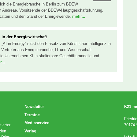
t sich die Energiebranche in Berlin zum BDEW
in Andreae, Vorsitzende der BDEW-Hauptgeschäftsführung,
Debatten und den Stand der Energiewende.
mehr...
 in der Energiewirtschaft
„AI in Energy“ rückt den Einsatz von Künstlicher Intelligenz in
t. Vertreter aus Energiebranche, IT und Wissenschaft
 wie Unternehmen KI in skalierbare Geschäftsmodelle und
...
Newsletter
K21 m
Termine
Friedri
Mediaservice
ierter
70174 S
Verlag
 den