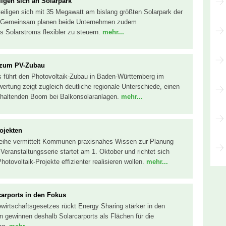
ligen sich an Solarpark
teiligen sich mit 35 Megawatt am bislang größten Solarpark der
r). Gemeinsam planen beide Unternehmen zudem
s Solarstroms flexibler zu steuern.
mehr...
 zum PV-Zubau
s führt den Photovoltaik-Zubau in Baden-Württemberg im
ertung zeigt zugleich deutliche regionale Unterschiede, einen
nhaltenden Boom bei Balkonsolaranlagen.
mehr...
ojekten
reihe vermittelt Kommunen praxisnahes Wissen zur Planung
eranstaltungsserie startet am 1. Oktober und richtet sich
ovoltaik-Projekte effizienter realisieren wollen.
mehr...
carports in den Fokus
wirtschaftsgesetzes rückt Energy Sharing stärker in den
ewinnen deshalb Solarcarports als Flächen für die