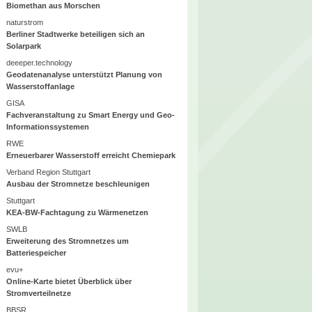
Biomethan aus Morschen
naturstrom
Berliner Stadtwerke beteiligen sich an
Solarpark
deeeper.technology
Geodatenanalyse unterstützt Planung von
Wasserstoffanlage
GISA
Fachveranstaltung zu Smart Energy und Geo-
Informationssystemen
RWE
Erneuerbarer Wasserstoff erreicht Chemiepark
Verband Region Stuttgart
Ausbau der Stromnetze beschleunigen
Stuttgart
KEA-BW-Fachtagung zu Wärmenetzen
SWLB
Erweiterung des Stromnetzes um
Batteriespeicher
evu+
Online-Karte bietet Überblick über
Stromverteilnetze
BBSR