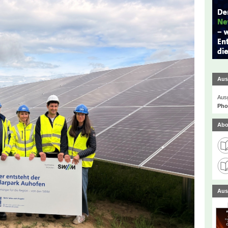
Aus
Ausg
Phot
Abo
Aus