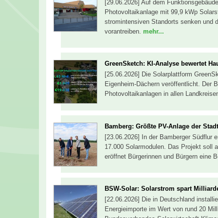
[29.06.2026] Auf dem Funktionsgebäude 
Photovoltaikanlage mit 99,9 kWp Solars
stromintensiven Standorts senken und 
vorantreiben.
mehr...
GreenSketch: KI-Analyse bewertet Ha
[25.06.2026] Die Solarplattform GreenS
Eigenheim-Dächern veröffentlicht. Der B
Photovoltaikanlagen in allen Landkreise
Bamberg: Größte PV-Anlage der Stadt
[23.06.2026] In der Bamberger Südflur e
17.000 Solarmodulen. Das Projekt soll 
eröffnet Bürgerinnen und Bürgern eine B
BSW-Solar: Solarstrom spart Milliard
[22.06.2026] Die in Deutschland install
Energieimporte im Wert von rund 20 Mi