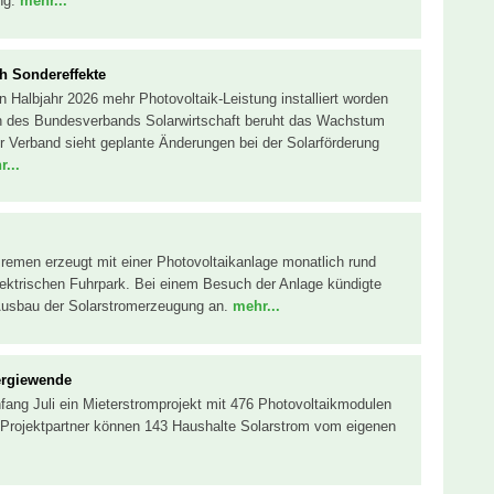
ng.
mehr...
h Sondereffekte
n Halbjahr 2026 mehr Photovoltaik-Leistung installiert worden
n des Bundesverbands Solarwirtschaft beruht das Wachstum
r Verband sieht geplante Änderungen bei der Solarförderung
...
Bremen erzeugt mit einer Photovoltaikanlage monatlich rund
lektrischen Fuhrpark. Bei einem Besuch der Anlage kündigte
Ausbau der Solarstromerzeugung an.
mehr...
ergiewende
fang Juli ein Mieterstromprojekt mit 476 Photovoltaikmodulen
 Projektpartner können 143 Haushalte Solarstrom vom eigenen