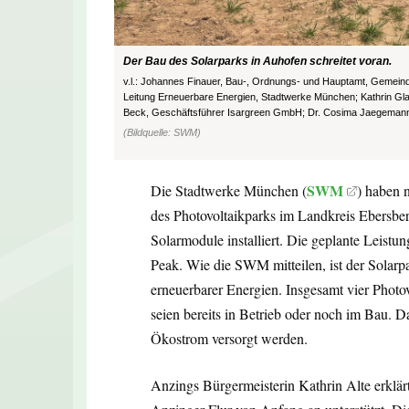
Der Bau des Solarparks in Auhofen schreitet voran.
v.l.: Johannes Finauer, Bau-, Ordnungs- und Hauptamt, Gemeind
Leitung Erneuerbare Energien, Stadtwerke München; Kathrin Gla
Beck, Geschäftsführer Isargreen GmbH; Dr. Cosima Jaegemann, 
(Bildquelle: SWM)
SWM
Die Stadtwerke München (
) haben 
des Photovoltaikparks im Landkreis Ebersbe
Solarmodule installiert. Die geplante Leist
Peak. Wie die SWM mitteilen, ist der Solarp
erneuerbarer Energien. Insgesamt vier Phot
seien bereits in Betrieb oder noch im Bau. 
Ökostrom versorgt werden.
Anzings Bürgermeisterin Kathrin Alte erklär