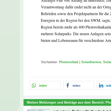
Anzinger Flur von Anfang an unterstützt. Di
Verantwortung dafür endet nicht an der Ortsg
Behörden sowie den Projektpartnern für die
Energien in der Region bei den SWM, sagte
Region bereits mehr als 400 Photovoltaikan
mehrere Solarparks. Die neuen Anlagen seien
bieten und Lebensraum für verschiedene Arte
Stichwörter:
Photovoltaik | Solarthermie
,
Sola
teilen
teilen
tei
Weitere Meldungen und Beiträge aus dem Bereich:
Pho