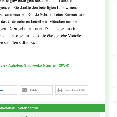
e Energiewende geht uns alle an und unsere
renze.“ Sie dankte den beteiligten Landwirten,
 Zusammenarbeit. Guido Schüre, Leiter Erneuerbare
, das Unternehmen betreibe in München und der
lagen. Dazu gehörten neben Dachanlagen auch
 zudem so geplant, dass sie ökologische Vorteile
n schaffen sollen.
(al)
rpark Auhofen
,
Stadtwerke München (SWM)
len
E-Mail
drucken/PDF
tovoltaik | Solarthermie