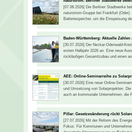
naturstrom: Berliner Stadtwerke betei
[07.08.2026] Die Berliner Stadtwerke be
naturstrom-Gruppe bei Frankfurt (Ode
Batteriespeicher, um die Einspeisung de
Baden-Württemberg: Aktuelle Zahlen
[30.07.2026] Der Neckar-Odenwald-Krei
ersten Halbjahr 2026 an. Eine neue Ausw
rückläufigen Gesamtzubau und einen a
AEE: Online-Seminarreihe zu Solarpr
[30.07.2026] Eine neue Online-Seminar
und Umsetzung von Solarprojekten. Die V
auch an kommunale Unternehmen, die Phot
Pillar: Gesetzesänderung rückt Solar
[27.07.2026] Mit der Reform des Energie
Fokus. Für Kommunen und Unternehmen g