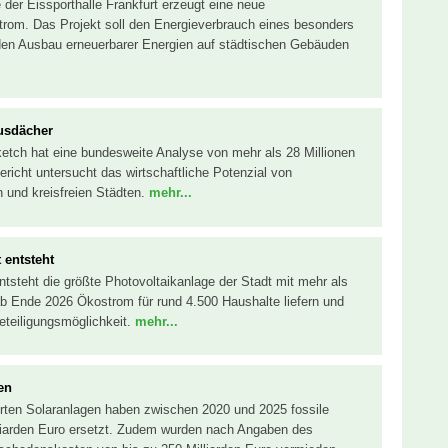
der Eissporthalle Frankfurt erzeugt eine neue
trom. Das Projekt soll den Energieverbrauch eines besonders
den Ausbau erneuerbarer Energien auf städtischen Gebäuden
usdächer
ketch hat eine bundesweite Analyse von mehr als 28 Millionen
ericht untersucht das wirtschaftliche Potenzial von
n und kreisfreien Städten.
mehr...
 entsteht
ntsteht die größte Photovoltaikanlage der Stadt mit mehr als
ab Ende 2026 Ökostrom für rund 4.500 Haushalte liefern und
eteiligungsmöglichkeit.
mehr...
en
ierten Solaranlagen haben zwischen 2020 und 2025 fossile
lliarden Euro ersetzt. Zudem wurden nach Angaben des