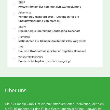
BBSR
Fortschritte bei der kommunalen Wärmeplanung
Advertorial
WindEnergy Hamburg 2026 – Lösungen für die
Energieversorgung von morgen
EnBW
RheinEnergie übernimmt Contracting-Geschäft
Nürnberg
Maßnahmen zur Klimaneutralität bis 2035 vorgestellt
RWE
Bau von Großbatteriespeicher im Tagebau Hambach
Wasserstoffspeicher
Sonderbetriebsplan öffentlich ausgelegt
Über uns
Die K21 media GmbH ist ein zukunftsorientierter Fachverlag, der sich
auf Publikationen für den Public Sector spezialisiert hat – sowohl im