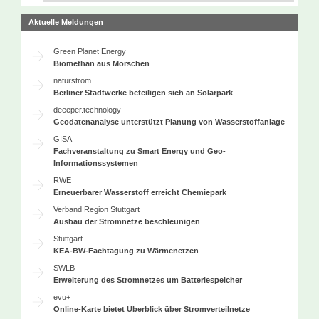
Aktuelle Meldungen
Green Planet Energy
Biomethan aus Morschen
naturstrom
Berliner Stadtwerke beteiligen sich an Solarpark
deeeper.technology
Geodatenanalyse unterstützt Planung von Wasserstoffanlage
GISA
Fachveranstaltung zu Smart Energy und Geo-
Informationssystemen
RWE
Erneuerbarer Wasserstoff erreicht Chemiepark
Verband Region Stuttgart
Ausbau der Stromnetze beschleunigen
Stuttgart
KEA-BW-Fachtagung zu Wärmenetzen
SWLB
Erweiterung des Stromnetzes um Batteriespeicher
evu+
Online-Karte bietet Überblick über Stromverteilnetze