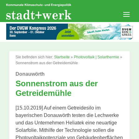
Zum
Inhalt
springen
Men
Sie befinden sich hier:
Startseite
»
Photovoltaik | Solarthermie
»
Sonnenstrom aus der Getreidemühle
Donauwörth
Sonnenstrom aus der
Getreidemühle
[15.10.2019] Auf einem Getreidesilo im
bayerischen Donauwörth testen die Lechwerke
und das Unternehmen Heliatek eine neuartige
Solarfolie. Mithilfe der Technologie sollen die
Photovoltaikpotenziale von Gebäudeoberflächen