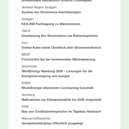
Erneuerbarer Wasserstoff erreicht Chemiepark
Verband Region Stuttgart
Ausbau der Stromnetze beschleunigen
Stuttgart
KEA-BW-Fachtagung zu Wärmenetzen
SWLB
Erweiterung des Stromnetzes um Batteriespeicher
evu+
Online-Karte bietet Überblick über Stromverteilnetze
BBSR
Fortschritte bei der kommunalen Wärmeplanung
Advertorial
WindEnergy Hamburg 2026 – Lösungen für die
Energieversorgung von morgen
EnBW
RheinEnergie übernimmt Contracting-Geschäft
Nürnberg
Maßnahmen zur Klimaneutralität bis 2035 vorgestellt
RWE
Bau von Großbatteriespeicher im Tagebau Hambach
Wasserstoffspeicher
Sonderbetriebsplan öffentlich ausgelegt