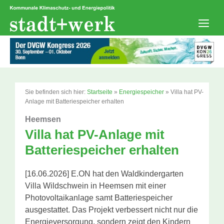
Zum
Inhalt
springen
Men
Sie befinden sich hier:
Startseite
»
Energiespeicher
»
Villa hat PV-
Anlage mit Batteriespeicher erhalten
Heemsen
Villa hat PV-Anlage mit
Batteriespeicher erhalten
[16.06.2026] E.ON hat den Waldkindergarten
Villa Wildschwein in Heemsen mit einer
Photovoltaikanlage samt Batteriespeicher
ausgestattet. Das Projekt verbessert nicht nur die
Energieversorgung, sondern zeigt den Kindern