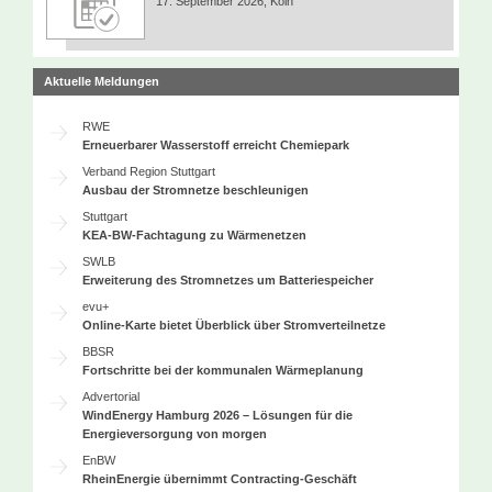
17. September 2026, Köln
Aktuelle Meldungen
RWE
Erneuerbarer Wasserstoff erreicht Chemiepark
Verband Region Stuttgart
Ausbau der Stromnetze beschleunigen
Stuttgart
KEA-BW-Fachtagung zu Wärmenetzen
SWLB
Erweiterung des Stromnetzes um Batteriespeicher
evu+
Online-Karte bietet Überblick über Stromverteilnetze
BBSR
Fortschritte bei der kommunalen Wärmeplanung
Advertorial
WindEnergy Hamburg 2026 – Lösungen für die
Energieversorgung von morgen
EnBW
RheinEnergie übernimmt Contracting-Geschäft