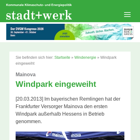
Zum
Inhalt
springen
Men
Sie befinden sich hier:
Startseite
»
Windenergie
»
Windpark
eingeweiht
Mainova
Windpark eingeweiht
[20.03.2013] Im bayerischen Remlingen hat der
Frankfurter Versorger Mainova den ersten
Windpark außerhalb Hessens in Betrieb
genommen.