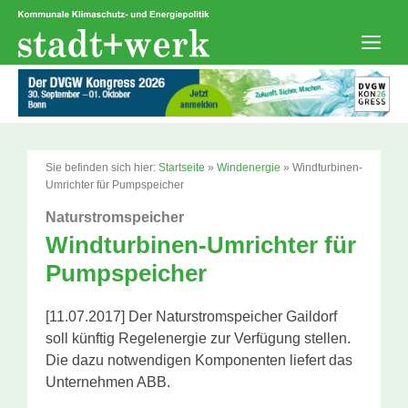
Zum
Inhalt
springen
Men
Sie befinden sich hier:
Startseite
»
Windenergie
»
Windturbinen-
Umrichter für Pumpspeicher
Naturstromspeicher
Windturbinen-Umrichter für
Pumpspeicher
[11.07.2017] Der Naturstromspeicher Gaildorf
soll künftig Regelenergie zur Verfügung stellen.
Die dazu notwendigen Komponenten liefert das
Unternehmen ABB.