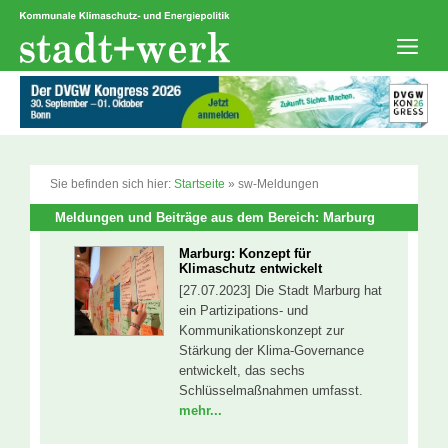
Zum
Inhalt
springen
Men
Sie befinden sich hier:
Startseite
»
sw-Meldungen
Meldungen und Beiträge aus dem Bereich: Marburg
Marburg: Konzept für
Klimaschutz entwickelt
[27.07.2023] Die Stadt Marburg hat
ein Partizipations- und
Kommunikationskonzept zur
Stärkung der Klima-Governance
entwickelt, das sechs
Schlüsselmaßnahmen umfasst.
mehr...