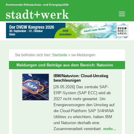
Zum
Inhalt
springen
Men
Sie befinden sich hier:
Startseite
»
sw-Meldungen
Meldungen und Beiträge aus dem Bereich: Natuvion
IBM/Natuvion: Cloud-Umstieg
beschleunigen
[26.05.2026] Das zentrale SAP-
ERP-System (SAP ECC) wird ab
2027 nicht mehr gewartet. Um
Energieversorgern den Umstieg auf
die Cloud-Plattform SAP S/4HANA
Utilities zu erleichtern, haben IBM
und Natuvion deshalb eine
Zusammenarbeit vereinbart.
mehr...