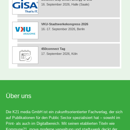
16. September 2026, Halle (Saale)
VKU-Stadtwerkekongress 2026
16.-17. September 2026, Berlin
450connect Tag
17. September 2026, Köln
Über uns
Die K21 media GmbH ist ein zukunftsorientierter Fachverlag, der sich
auf Publikationen für den Public Sector spezialisiert hat – sowohl im
Print- als auch im Digitalbereich. Mit seinen etablierten Titeln wie
Kommune21, move moderne verwaltung und stadt+werk deckt der