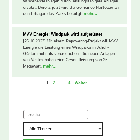
Windenergieanlagen durch leistungsfähigere Anlagen
ersetzt. Bereits jetzt wird die Gemeinde Neißeaue an
den Erträgen des Parks beteiligt.
mehr...
MVV Energie: Windpark wird aufgerüstet
[25.10.2023] Mit einem Repowering-Projekt will MVV
Energie die Leistung eines Windparks in Jülich-
Güsten mehr als verdreifachen. Die neuen Anlagen
von Vestas haben eine Gesamtleistung von 25
Megawatt.
mehr...
Seite
Seite
Seite
1
2
…
4
Weiter
→
Suche