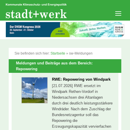
Zum
Inhalt
springen
Men
Sie befinden sich hier:
Startseite
»
sw-Meldungen
Meldungen und Beiträge aus dem Bereich:
Repowering
RWE: Repowering von Windpark
[21.07.2026] RWE ersetzt im
Windpark Rethen-Vordorf in
Niedersachsen drei Altanlagen
durch drei deutlich leistungsstärkere
Windräder. Nach dem Zuschlag der
Bundesnetzagentur soll das
Repowering die
Erzeugungskapazität vervierfachen