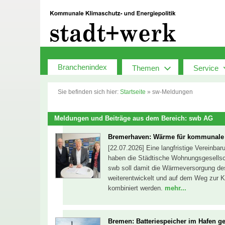
Zum
Inhalt
springen
Branchenindex
Themen
Service
Sie befinden sich hier:
Startseite
»
sw-Meldungen
Meldungen und Beiträge aus dem Bereich: swb AG
Bremerhaven: Wärme für kommunal
[22.07.2026] Eine langfristige Verein
haben die Städtische Wohnungsgesells
swb soll damit die Wärmeversorgung d
weiterentwickelt und auf dem Weg zur 
kombiniert werden.
mehr...
Bremen: Batteriespeicher im Hafen ge