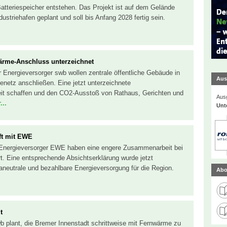
Batteriespeicher entstehen. Das Projekt ist auf dem Gelände
striehafen geplant und soll bis Anfang 2028 fertig sein.
ärme-Anschluss unterzeichnet
 Energieversorger swb wollen zentrale öffentliche Gebäude in
Aus
netz anschließen. Eine jetzt unterzeichnete
heit schaffen und den CO2-Ausstoß von Rathaus, Gerichten und
Ausg
...
Unt
ft mit EWE
 Energieversorger EWE haben eine engere Zusammenarbeit bei
. Eine entsprechende Absichtserklärung wurde jetzt
imaneutrale und bezahlbare Energieversorgung für die Region.
Abo
t
wb plant, die Bremer Innenstadt schrittweise mit Fernwärme zu