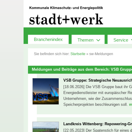
Zum
Inhalt
springen
Branchenindex
Themen
Service
Sie befinden sich hier:
Startseite
»
sw-Meldungen
Meldungen und Beiträge aus dem Bereich: VSB Grupp
VSB Gruppe: Strategische Neuausric
[18.06.2026] Die VSB Gruppe baut ihr G
Energiedienstleister mit europäischer R
Unternehmen, wie der Zusammenschluss 
Speicherprojekten beschleunigen soll.
m
Landkreis Wittenberg: Repowering-Gro
[22.05.2023] Der Spatenstich für eines d