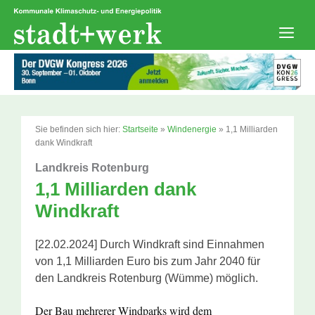
Zum
Inhalt
springen
Men
Sie befinden sich hier:
Startseite
»
Windenergie
»
1,1 Milliarden
dank Windkraft
Landkreis Rotenburg
1,1 Milliarden dank
Windkraft
[22.02.2024] Durch Windkraft sind Einnahmen
von 1,1 Milliarden Euro bis zum Jahr 2040 für
den Landkreis Rotenburg (Wümme) möglich.
Der Bau mehrerer Windparks wird dem