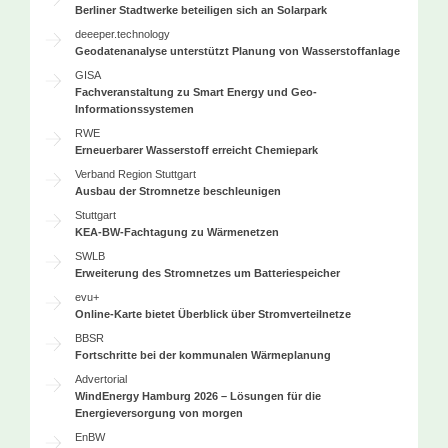
Berliner Stadtwerke beteiligen sich an Solarpark
deeeper.technology
Geodatenanalyse unterstützt Planung von Wasserstoffanlage
GISA
Fachveranstaltung zu Smart Energy und Geo-
Informationssystemen
RWE
Erneuerbarer Wasserstoff erreicht Chemiepark
Verband Region Stuttgart
Ausbau der Stromnetze beschleunigen
Stuttgart
KEA-BW-Fachtagung zu Wärmenetzen
SWLB
Erweiterung des Stromnetzes um Batteriespeicher
evu+
Online-Karte bietet Überblick über Stromverteilnetze
BBSR
Fortschritte bei der kommunalen Wärmeplanung
Advertorial
WindEnergy Hamburg 2026 – Lösungen für die
Energieversorgung von morgen
EnBW