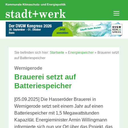
Zum
Inhalt
springen
Men
Sie befinden sich hier:
Startseite
»
Energiespeicher
»
Brauerei setzt
auf Batteriespeicher
Wernigerode
Brauerei setzt auf
Batteriespeicher
[05.09.2025] Die Hasseröder Brauerei in
Wernigerode setzt seit einem Jahr auf einen
Batteriespeicher mit 1,5 Megawattstunden
Kapazität. Energieminister Armin Willingmann
informierte sich nun vor Ort über das Projekt, das