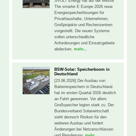
SVOLT Energy hat auf der Messe
The smarter E Europe 2026 neue
Energiespeicherlösungen für
Privathaushalte, Unternehmen,
Großprojekte und Rechenzentren
vorgestellt. Die neuen Systeme
sollen unterschiedliche
Anforderungen und Einsatzgebiete
abdecken.
mehr...
BSW-Solar: Speicherboom in
Deutschland
[23.06.2026] Der Ausbau von
Batteriespeichern in Deutschland
hat im ersten Quartal 2026 deutlich
an Fahrt gewonnen. Vor allem
Großspeicher legten stark zu. Der
Bundesverband Solarwirtschaft
sieht dennoch Risiken für den
weiteren Ausbau und fordert
Änderungen bei Netzanschlüssen
und Regulierung.
mehr...