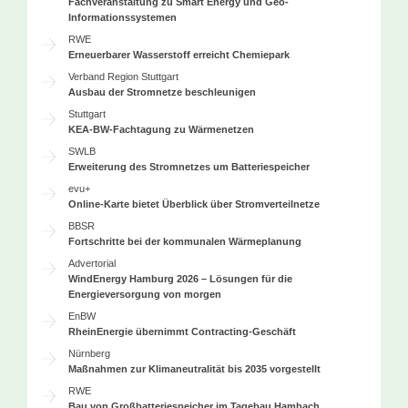
Fachveranstaltung zu Smart Energy und Geo-
Informationssystemen
RWE
Erneuerbarer Wasserstoff erreicht Chemiepark
Verband Region Stuttgart
Ausbau der Stromnetze beschleunigen
Stuttgart
KEA-BW-Fachtagung zu Wärmenetzen
SWLB
Erweiterung des Stromnetzes um Batteriespeicher
evu+
Online-Karte bietet Überblick über Stromverteilnetze
BBSR
Fortschritte bei der kommunalen Wärmeplanung
Advertorial
WindEnergy Hamburg 2026 – Lösungen für die
Energieversorgung von morgen
EnBW
RheinEnergie übernimmt Contracting-Geschäft
Nürnberg
Maßnahmen zur Klimaneutralität bis 2035 vorgestellt
RWE
Bau von Großbatteriespeicher im Tagebau Hambach