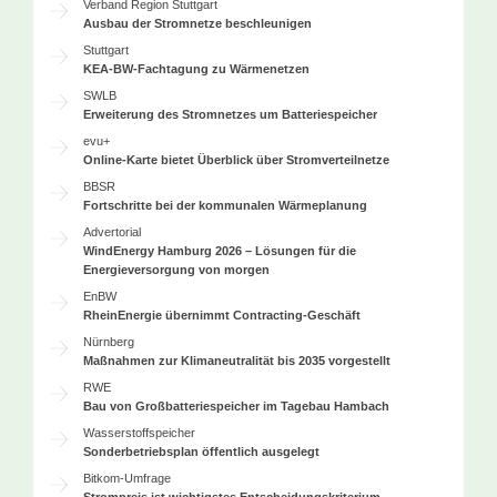
Verband Region Stuttgart
Ausbau der Stromnetze beschleunigen
Stuttgart
KEA-BW-Fachtagung zu Wärmenetzen
SWLB
Erweiterung des Stromnetzes um Batteriespeicher
evu+
Online-Karte bietet Überblick über Stromverteilnetze
BBSR
Fortschritte bei der kommunalen Wärmeplanung
Advertorial
WindEnergy Hamburg 2026 – Lösungen für die
Energieversorgung von morgen
EnBW
RheinEnergie übernimmt Contracting-Geschäft
Nürnberg
Maßnahmen zur Klimaneutralität bis 2035 vorgestellt
RWE
Bau von Großbatteriespeicher im Tagebau Hambach
Wasserstoffspeicher
Sonderbetriebsplan öffentlich ausgelegt
Bitkom-Umfrage
Strompreis ist wichtigstes Entscheidungskriterium